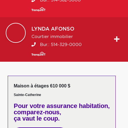
Bur.:
514-382-5000
LYNDA
AFONSO
Courtier immobilier
Bur.:
514-329-0000
Maison à étages 610 000 $
Sainte-Catherine
Pour votre
assurance habitation,
comparez-nous,
ça vaut le coup.