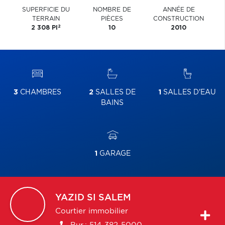
SUPERFICIE DU
NOMBRE DE
ANNÉE DE
TERRAIN
PIÈCES
CONSTRUCTION
2
2 308 PI
10
2010
3
CHAMBRES
2
SALLES DE
1
SALLES D'EAU
BAINS
1
GARAGE
YAZID
SI SALEM
Courtier immobilier