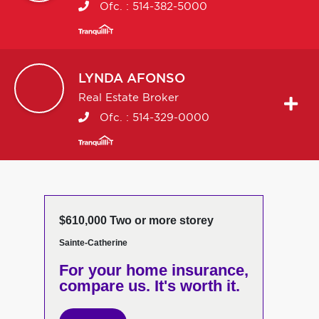
Ofc. :
514-382-5000
LYNDA
AFONSO
Real Estate Broker
Ofc. :
514-329-0000
$610,000 Two or more storey
Sainte-Catherine
For your home insurance,
compare us. It's worth it.