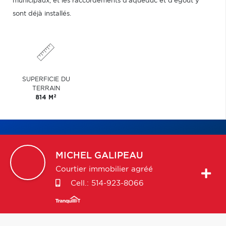
municipaux, et les raccordements d'aqueduc et d'égout y
sont déjà installés.
SUPERFICIE DU
TERRAIN
2
814 M
MICHEL
GALIPEAU
Courtier immobilier agréé
Cell.:
514-923-8066