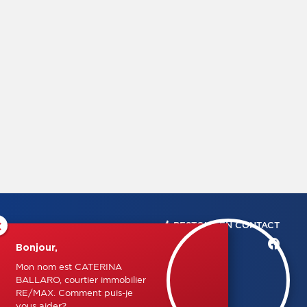
×
RESTONS EN CONTACT
Bonjour,
Mon nom est CATERINA
BALLARO, courtier immobilier
RE/MAX. Comment puis-je
vous aider?