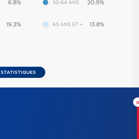
6.8%
20.9%
50-64 ANS
19.3%
13.8%
65 ANS ET +
 STATISTIQUES