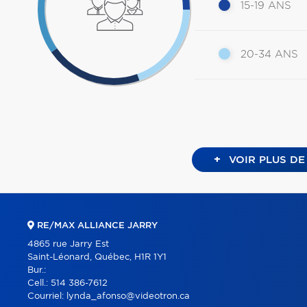
15-19 ANS
20-34 ANS
+
VOIR PLUS DE
RE/MAX ALLIANCE JARRY
4865 rue Jarry Est
Saint-Léonard, Québec, H1R 1Y1
Bur.:
Cell.:
514 386-7612
Courriel:
lynda_afonso@videotron.ca