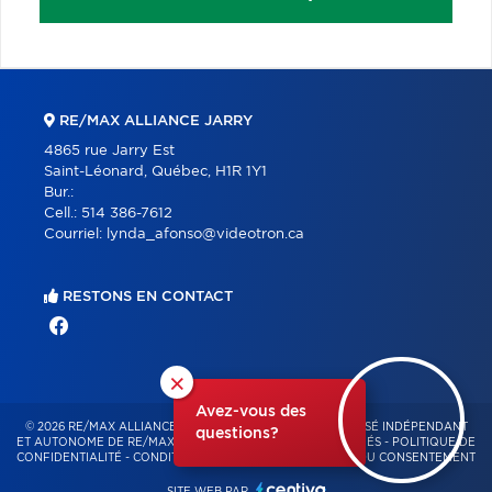
RE/MAX ALLIANCE JARRY
4865 rue Jarry Est
Saint-Léonard, Québec, H1R 1Y1
Bur.:
Cell.:
514 386-7612
Courriel:
lynda_afonso@videotron.ca
RESTONS EN CONTACT
×
Avez-vous des
© 2026 RE/MAX ALLIANCE & PRO-COMMERCIAL – FRANCHISÉ INDÉPENDANT
questions?
ET AUTONOME DE RE/MAX QUÉBEC – TOUS DROITS RÉSERVÉS -
POLITIQUE DE
CONFIDENTIALITÉ
-
CONDITIONS D'UTILISATION
-
GESTION DU CONSENTEMENT
SITE WEB PAR