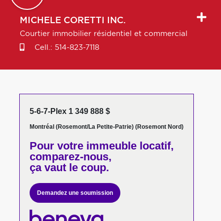
MICHELE
CORETTI INC.
Courtier immobilier résidentiel et commercial
Cell.:
514-823-7118
5-6-7-Plex 1 349 888 $
Montréal (Rosemont/La Petite-Patrie) (Rosemont Nord)
Pour votre
immeuble locatif,
comparez-nous,
ça vaut le coup.
Demandez une soumission