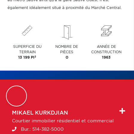
au métro Sauvé ainsi qu'à la gare Sauvé Ouest. Il est
également idéalement situé à proximité du Marché Central.
SUPERFICIE DU
NOMBRE DE
ANNÉE DE
TERRAIN
PIÈCES
CONSTRUCTION
2
13 199 PI
0
1963
MIKAEL
KURKDJIAN
Courtier immobilier résidentiel et commercial
Bur.:
514-382-5000