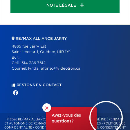
NOTE LÉGALE
RE/MAX ALLIANCE JARRY
4865 rue Jarry Est
Saint-Léonard, Québec, H1R 1Y1
Bur.:
Cell.:
514 386-7612
Courriel:
lynda_afonso@videotron.ca
RESTONS EN CONTACT
×
Avez-vous des
© 2026 RE/MAX ALLIANCE & PRO-COMMERCIAL – FRANCHISÉ INDÉPENDANT
questions?
ET AUTONOME DE RE/MAX QUÉBEC – TOUS DROITS RÉSERVÉS -
POLITIQUE DE
CONFIDENTIALITÉ
-
CONDITIONS D'UTILISATION
-
GESTION DU CONSENTEMENT