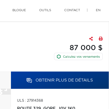
BLOGUE
OUTILS
CONTACT
EN
87 000 $
OBTENIR PLUS DE DÉTAILS
ULS : 27914368
ROUTE 329,
GORE,
J0V 1K0