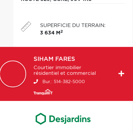
SUPERFICIE DU TERRAIN
:
2
3 634 M
SIHAM
FARES
Courtier immobilier
résidentiel et commercial
Bur.:
514-382-5000