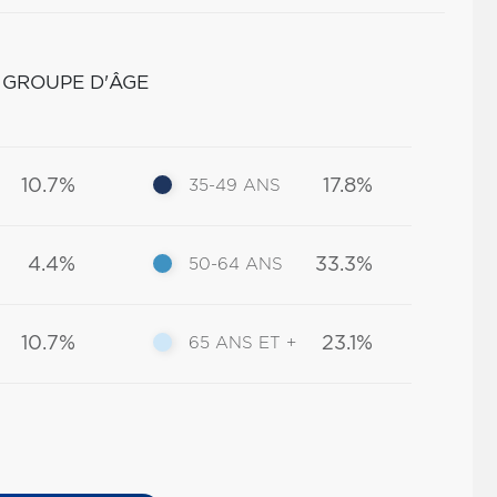
 GROUPE D'ÂGE
10.7%
17.8%
35-49 ANS
4.4%
33.3%
50-64 ANS
10.7%
23.1%
65 ANS ET +