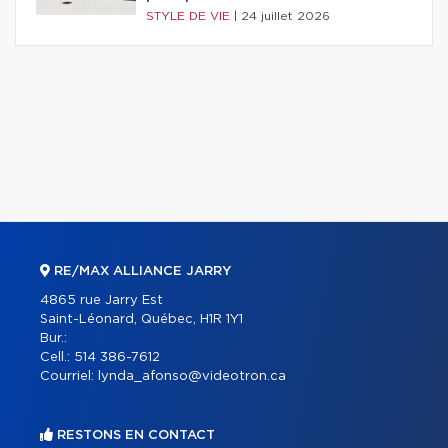
STYLE DE VIE
|
24 juillet 2026
RE/MAX ALLIANCE JARRY
4865 rue Jarry Est
Saint-Léonard, Québec, H1R 1Y1
Bur.:
Cell.:
514 386-7612
Courriel:
lynda_afonso@videotron.ca
RESTONS EN CONTACT