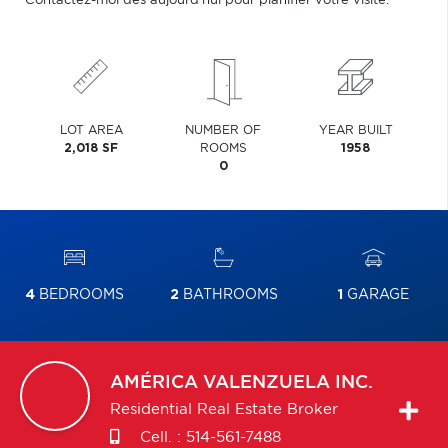
Contactez-moi dès aujourd'hui pour planifier votre visite.
LOT AREA
NUMBER OF
YEAR BUILT
2,018 SF
ROOMS
1958
0
4
BEDROOMS
2
BATHROOMS
1
GARAGE
AMÉRICA
VALENZUELA INC.
Residential Real Estate Broker
Cell. :
514-561-7488