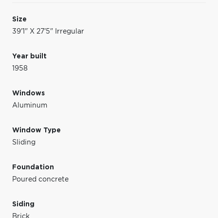
Size
39'1" X 27'5" Irregular
Year built
1958
Windows
Aluminum
Window Type
Sliding
Foundation
Poured concrete
Siding
Brick