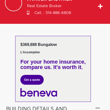
Real Estate Broker
Cell. :
514-886-6808
$369,888 Bungalow
L'Assomption
For your home insurance,
compare us. It's worth it.
Get a quote
BUILDING DETAILS AND